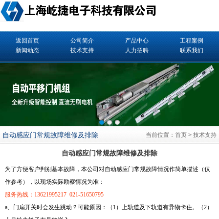
返回首页
公司简介
产品中心
工程案例
新闻动态
技术支持
人力招聘
联系我们
自动感应门常规故障维修及排除
当前位置：
首页
>
技术支持
自动感应门常规故障维修及排除
为了方便客户判别基本故障，本公司对自动感应门常规故障情况作简单描述（仅
作参考），以现场实际勘察情况为准：
服务热线：13621995217 021-51650795
a、门扇开关时会发生跳动？可能原因：（1）上轨道及下轨道有异物卡住。（2）