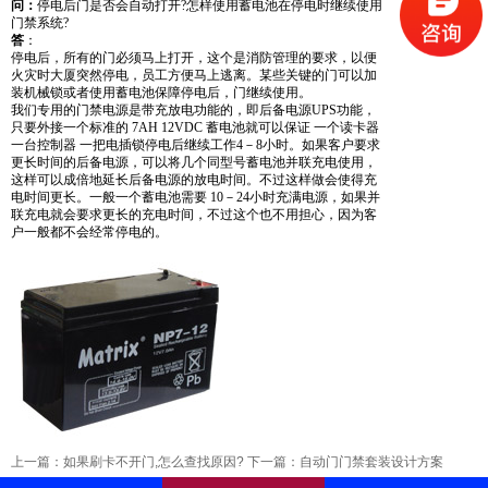
问：
停电后门是否会自动打开?怎样使用蓄电池在停电时继续使用
门禁
系统?
答
：
停电后，所有的门必须马上打开，这个是消防管理的要求，以便
火灾时大厦突然停电，员工方便马上逃离。某些关键的门可以加
装机械锁或者使用蓄电池保障停电后，门继续使用。
我们专用的门禁电源是带充放电功能的，即后备电源UPS功能，
只要外接一个标准的 7AH 12VDC 蓄电池就可以保证 一个读卡器
一台控制器 一把电插锁停电后继续工作4－8小时。如果客户要求
更长时间的后备电源，可以将几个同型号蓄电池并联充电使用，
这样可以成倍地延长后备电源的放电时间。不过这样做会使得充
电时间更长。一般一个蓄电池需要 10－24小时充满电源，如果并
联充电就会要求更长的充电时间，不过这个也不用担心，因为客
户一般都不会经常停电的。
上一篇：
如果刷卡不开门,怎么查找原因?
下一篇：
自动门门禁套装设计方案