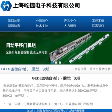
返回首页
公司简介
产品中心
工程案例
新闻动态
技术支持
人力招聘
联系我们
GEDE盖德自动门（重型）说明
当前位置：
首页
>
技术支持
GEDE盖德自动门（重型）说明
盖德新型的重型
自动门
，采用现代化设计，应用全球信赖的大功率无刷电机及全
新的机械组件，吊件采用进口高强度尼龙，机组承重达2*250KG(对开型）、
300KG（单开型）。
上一篇：
自动门门禁套装设计方案
下一篇：
GEDE盖德自动门的介绍
地址：上海市金沙江西路万达广场8号楼5楼