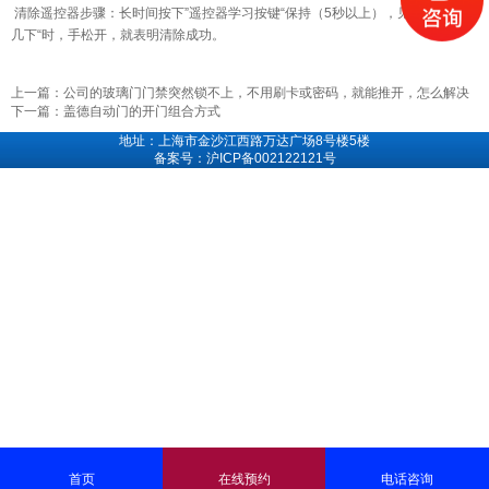
清除遥控器步骤：长时间按下”遥控器学习按键“保持（5秒以上），见指示灯”闪
几下“时，手松开，就表明清除成功。
上一篇：
公司的玻璃门门禁突然锁不上，不用刷卡或密码，就能推开，怎么解决
下一篇：
盖德自动门的开门组合方式
地址：上海市金沙江西路万达广场8号楼5楼
备案号：沪ICP备002122121号
首页
在线预约
电话咨询