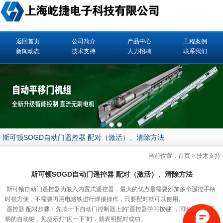
返回首页
公司简介
产品中心
工程案例
新闻动态
技术支持
人力招聘
联系我们
斯可顿SOGD自动门遥控器 配对（激活）、清除方法
当前位置：
首页
>
技术支持
斯可顿SOGD自动门遥控器 配对（激活）、清除方法
斯可顿
自动门
遥控器为嵌入内置式遥控器，最大的优点是需要添加多个遥控手柄
时很方便，不需要再用电烙铁进行焊接操作，只要配对就可以使用。
遥控器 配对步骤：先按一下自动门控制器上的“遥控器学习按键”，同时按一下手
柄的自动键，见指示灯“闪一下“时，就表明配对成功。