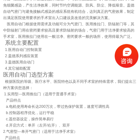
免细菌感染，产生洁净效果，同时节约空调能源、防风、防尘、降低噪音。盖德
自动气密门与避免接触式感染的感应系统有机结合，达到真正的气密效果，制定
出满足医院使用要求的手术室出入口建设及改造的完美解决方案。
医用自动门根据使用需求及功能可分为气密门、医用推拉门、防辐射门等，其
中防辐射门用在密闭要求较高且要求防辐射的场合，气密门用于洁净要求较高的
手术室，医用推拉门使用在一般洁净、密闭要求一般的场所，使用得最为广泛。
系统主要配置
1.医用自动门控制装置
2.盖德系列感应装置
3.盖德医用自动门
4.其它辅助配置
医用自动门选型方案
根据医院的等级、医疗水平、医院特色以及不同手术室的特殊需求，我们提出三
种方案供您选择：
1.实用型---医用推拉门（适用于普通手术室）
产品特点
a.电机使用寿命长达200万次，带过热保护装置，速度可调性高
b.控制器程序优化，运行平稳
c.遥控器设定，操作简单易行
d.开启方式：单开（左开/右开）、双开
2.气密型---单开气密门（适用于洁净手术室）
产品特点