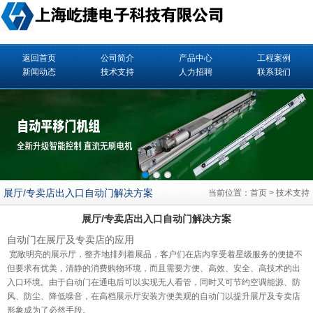
返回首页
公司简介
产品中心
工程案例
新闻动态
技术支持
人力招聘
联系我们
展厅/专卖店出入口自动门解决方案
当前位置：
首页
>
技术支持
展厅/专卖店出入口自动门解决方案
自动门
在展厅及专卖店的应用
宽敞明亮的展示厅，整齐地排列着展品，客户们在店内享受着星级服务的便捷不
但要求有优美，清静的消费购物环境，而且需要方便、高效、安全、高技术的出
入口环境。由于自动门在通电后可以实现无人看管，同时又可节约空调能源、防
风、防尘、降低噪音，在高档展示厅安装方便美观的自动门以提升展厅及专卖店
形象成为了必然手段。