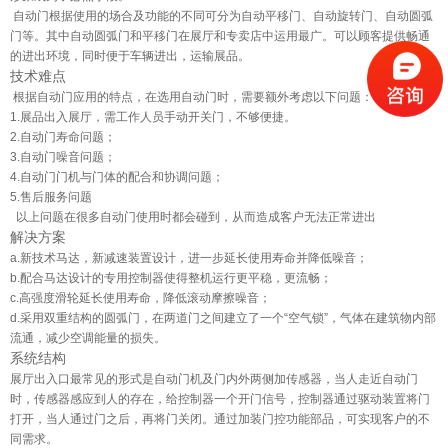
自动门根据使用的场合及功能的不同可分为
自动平移门
、自动
旋转门
、自动圆弧
门等。其中自动圆弧门和平移门在展厅和专卖店中运用最广。可以顾客提供畅通
的进出环境，同时便于车辆进出，运输展品。
技术难点
根据自动门应用的特点，在选用自动门时，需要额外考虑以下问题：
1.展品出入展厅，需工作人员手动开关门，不够便捷。
2.自动门寿命问题；
3.自动门噪音问题；
4.自动门门机与门体的配合和协调问题；
5.售后服务问题
以上问题在很多自动门使用时都会碰到，从而造成客户无法正常进出
解决方案
a.新技术马达，新减速装置设计，进一步延长使用寿命并降低噪音；
b.配合马达设计的专用控制器使得整机运行更平稳，更流畅；
c.高强度滑轮延长使用寿命，降低滚动摩擦噪音；
d.采用双重结构的圆弧门，在两道门之间建立了一个“空气锁”，气体在建筑物内部
流通，减少空调能量的损失。
系统结构
展厅出入口最常见的形式是自动门机及门内外两侧加传感器，当人走近自动门
时，传感器感应到人的存在，给控制器一个开门信号，控制器通过驱动装置将门
打开，当人通过门之后，再将门关闭。通过加装门控功能部品，可实现客户的不
同需求。