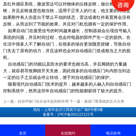
及红外感应系统，微波雷达可以对物体的位移反映，做出相应的反
映，并且反映速度也相当快，适用于正常人的行走，他主要的特点是
如果附件有人但是出于禁止不动的状态，雷达或者红外装置将会没有
反映，从而达到了节能的效果。并且对门机也拥有一定的保护作用。
如果自动门在接受信号的时间越来越长，控制器就会出现信号输入
系统的问题，并且时间过程，也会对电器的部件产生一定的损伤。在
生活中很多人不了解自动门，在很多的场合更加随意按键，导致自动
门失去了原有的动力，并且这样也会对自动感应门造成相当之大的损
耗。
自动感应门的功能以及防水的要求也相当高，并且脚踏的力量越
大，就容易导致脚踏开关失效，因此很多的自动感应门向内部当到达
一定的位子之后就会停止转动，便于对自动感应门的保护。
随着现代自动感应门技术的提升，越来越多的人融入到自动感应门
控制系统中，然而这些年自动感应门的性能都获得了较大的提升。
上一篇：
自动平移门在社会中起到的作用
下一篇：
谈谈门禁系统的五大分类
地址：上海市金沙江西路万达广场8号楼5楼
备案号：沪ICP备002122121号
首页
在线预约
电话咨询