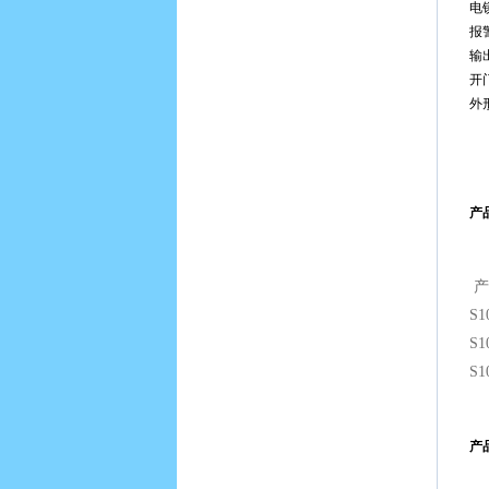
电
报
输
开
外形
产
产
S1
S1
S1
产