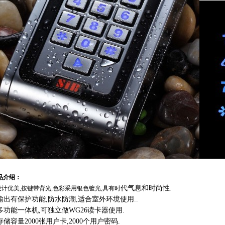
品介绍：
代气息和时尚性.
.设计优美,按键带背光,色彩采用银色镀光,具有时
.输出有保护功能,防水防潮,适合室外环境使用..
.多功能一体机,可独立做WG26读卡器使用.
.存储容量2000张用户卡,2000个用户密码.