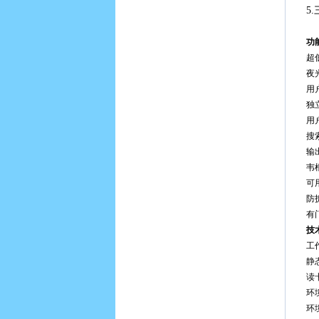
5
功
超
夜
用
独
用
搜
输
韦
可
防
有
技
工
静
读
环
环