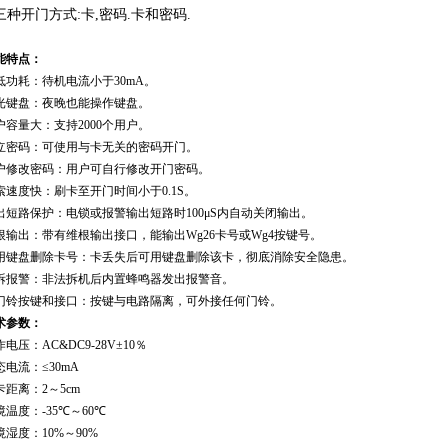
.三种开门方式:卡,密码.卡和密码.
能特点：
低功耗：待机电流小于
30mA
。
光键盘：夜晚也能操作键盘。
户容量大：支持2
000
个用户。
立密码：可使用与卡无关的密码开门。
户修改密码：用户可自行修改开门密码。
索速度快：刷卡至开门时间小于
0.1S
。
出短路保护：电锁或报警输出短路时
100
μ
S
内自动关闭输出。
根输出：带有维根输出接口，能输出
Wg26
卡号或
Wg4
按键号。
用键盘删除卡号：卡丢失后可用键盘删除该卡，彻底消除安全隐患。
拆报警：非法拆机后内置蜂鸣器发出报警音。
门铃按键和接口：按键与电路隔离，可外接任何门铃。
术参数：
作电压：AC&
DC9-28V
±
10
％
态电流：≤
30mA
卡距离：
2
～
5
cm
境温度：
-3
5
℃
～
6
0
℃
境湿度：
10%
～
90%