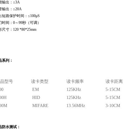
锁输出：≤
3A
警输出：≤
20A
出短路保护时间：≤
100
μ
S
门时间：0～99秒（可调）
尺寸：120 *80*
25mm
品系列：
品型号
读卡类型
读卡频率
读卡距离
00
EM
125KHz
5-15CM
00H
HID
125KHz
5-15CM
00M
MIFARE
13.56MHz
3-10CM
品防水测试：