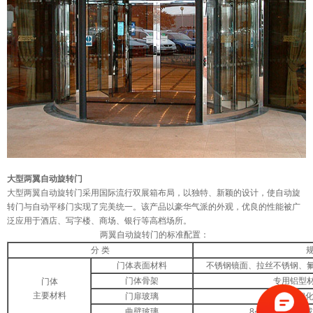
大型两翼自动
旋转门
大型两翼自动旋转门采用国际流行双展箱布局，以独特、新颖的设计，使自动旋
转门与自动平移门实现了完美统一。该产品以豪华气派的外观，优良的性能被广
泛应用于酒店、写字楼、商场、银行等高档场所。
两翼自动旋转门的标准配置：
分 类
规
门体表面材料
不锈钢镜面、拉丝不锈钢、
门体骨架
专用铝型
门体
主要材料
门扉玻璃
6㎜钢
曲壁玻璃
8㎜弯钢化玻璃或