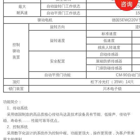
自动旋转门工作状态
25
最大
耐风速
自动平滑门工作状态
15
驱动电机
德国SEW(220V 5
旋转方向
逆
标准速度
旋转速度
低速度
控制
残疾人转速度
驱动
启动传感器
装置
安全配置
展箱防挤传感器
门扉防碰传感器
自动平滑门功能
CM-90
自动门
顶灯
松下冷光灯（ 35W）14只
锁门装置
川木电子锁
功能简介：
1
、传动系统
采用德国制造的高品质核心传动马达及技术设备具有节能、低噪声、传动平
稳、寿命长
……
性能可靠等优点。
2
、控制系统
采用数字化设计的系统作为控制中枢。功能更强大，操作更简便，为客户带来
最大的便利。