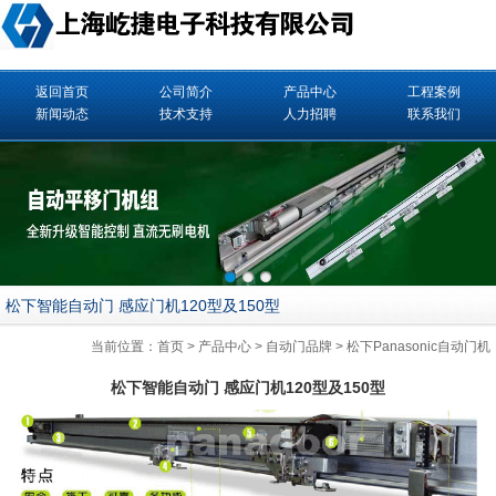
返回首页
公司简介
产品中心
工程案例
新闻动态
技术支持
人力招聘
联系我们
松下智能自动门 感应门机120型及150型
当前位置：
首页
>
产品中心
>
自动门品牌
>
松下Panasonic自动门机
松下智能自动门 感应门机120型及150型