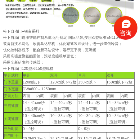
松下
自动门
--锐帝系列
松下自动门选用智能控制系统,运行稳定 国际品牌,按照欧盟标准EN1154生产
装备新技术马达，改善马达结构，优化减速装置设计，进一步降低噪音；
优化控制器程序，配合新马达设计，运行更平衡，更流畅；
采用高强度聚氨酯滑轮，滚动磨擦噪单更低；
采用全新研发的传感器；
松下自动门120型和150型规格
平开式样
单开
双开
单开
双开
门体重量
120kg以下
120kg以下×2枚
150kg以下
150kg以下×2枚
门体宽度
DW=600～1250mm
安装方法
表面
内藏
表面
内藏
表面
内藏
表面
内藏
14～41cm/秒
14～40cm/秒
14～41cm/秒
14～34cm/秒
开启速度
（遥控可调）
（遥控可调）
（遥控可调）
（遥控可调）
10～40cm/秒
10～38cm/秒
10～39cm/秒
10～34cm/秒
关闭速度
（遥控可调）
（遥控可调）
（遥控可调）
（遥控可调）
开放时间
0～9秒
0～9秒
停电时手
20.3N(2.1kgf)
25.8N(2.6kgf)
27.1N(2.8kgf)
38.2N(3.9kgf)