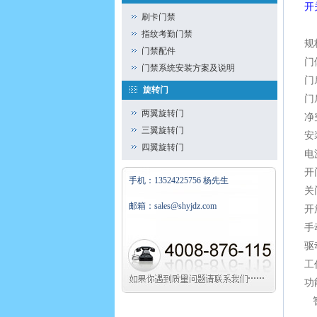
开
刷卡门禁
指纹考勤门禁
规
门禁配件
门
门禁系统安装方案及说明
门
旋转门
门
两翼旋转门
净
三翼旋转门
安
四翼旋转门
电
开
手机：13524225756 杨先生
关
邮箱：sales@shyjdz.com
开
手
驱
工
功
智