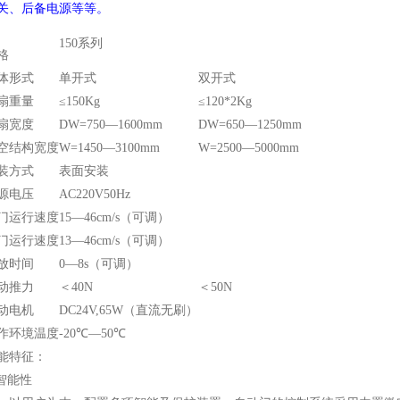
关、后备电源等等。
150系列
格
体形式
单开式
双开式
扇重量
≤150Kg
≤120*2Kg
扇宽度
DW=750―1600mm
DW=650―1250mm
空结构宽度
W=1450―3100mm
W=2500―5000mm
装方式
表面安装
源电压
AC220V50Hz
门运行速度
15―46cm/s（可调）
门运行速度
13―46cm/s（可调）
放时间
0―8s（可调）
动推力
＜40N
＜50N
动电机
DC24V,65W（直流无刷）
作环境温度
-20℃―50℃
能特征：
能性