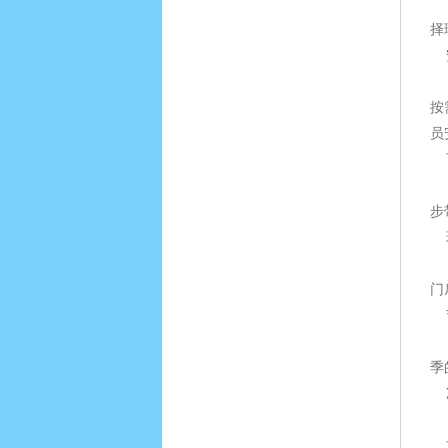
以
择
设
按
员
专
步
为
门
在
季
采