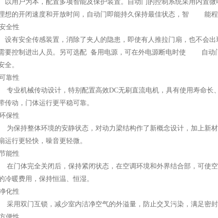
用户为本，配置多项智能及保护装置。自动门的控制系统采用内置微
理想的开闭速度和开放时间，自动门即能持久保持最佳状态，智 能程
安全性
有安全传感装置，消除了夹人的隐患，即使有人推拉门扇，也不会出
需要控制进出人员。另可选配 备用电源，可在外电源断电时使 自动
安全。
可靠性
业机械传动设计，特别配置高效DC无刷直流电机，具有使用寿命长、
带传动，门体运行更平稳可靠。
环保性
保持整体环境的安静状态，对动力梁结构作了新概念设计，加上新材
扇运行更轻快，噪音更轻微。
节能性
门体完全关闭后，保持紧闭状态，在空调环境和外界结合部，可使空
的冷暖费用，保持恒温、恒湿。
净化性
用双门互锁，减少室内洁净空气的外溢量，防止交叉污染，满足密封
方便性