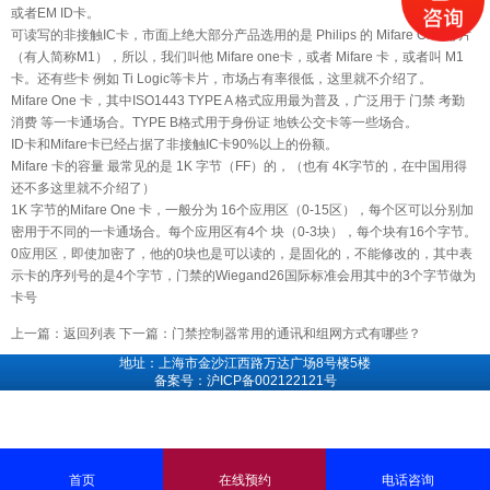
或者EM ID卡。
可读写的非接触IC卡，市面上绝大部分产品选用的是 Philips 的 Mifare One 芯片
（有人简称M1），所以，我们叫他 Mifare one卡，或者 Mifare 卡，或者叫 M1
卡。还有些卡 例如 Ti Logic等卡片，市场占有率很低，这里就不介绍了。
Mifare One 卡，其中ISO1443 TYPE A 格式应用最为普及，广泛用于
门禁
考勤
消费 等一卡通场合。TYPE B格式用于身份证 地铁公交卡等一些场合。
ID卡和Mifare卡已经占据了非接触IC卡90%以上的份额。
Mifare 卡的容量 最常见的是 1K 字节（FF）的，（也有 4K字节的，在中国用得
还不多这里就不介绍了）
1K 字节的Mifare One 卡，一般分为 16个应用区（0-15区），每个区可以分别加
密用于不同的一卡通场合。每个应用区有4个 块（0-3块），每个块有16个字节。
0应用区，即使加密了，他的0块也是可以读的，是固化的，不能修改的，其中表
示卡的序列号的是4个字节，门禁的Wiegand26国际标准会用其中的3个字节做为
卡号
上一篇：
返回列表
下一篇：
门禁控制器常用的通讯和组网方式有哪些？
地址：上海市金沙江西路万达广场8号楼5楼
备案号：沪ICP备002122121号
首页
在线预约
电话咨询