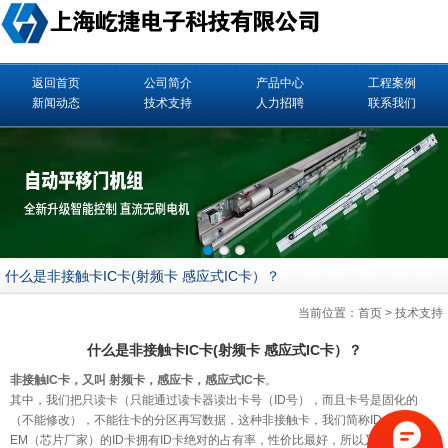
返回首页
公司简介
产品中心
工程案例
新闻动态
技术支持
人力招聘
联系我们
什么是非接触卡IC卡(射频卡 感应式IC卡）？
当前位置：
首页
>
技术支持
什么是非接触卡IC卡(射频卡 感应式IC卡）？
非接触IC卡，又叫 射频卡，感应卡，感应式IC卡
。
其中，我们把只读卡（只能通过读卡器读出卡号（ID号），而且卡号是固化的
（不能修改），不能往卡的分区再写数据，这种非接触卡，我们简称ID卡。
EM（芯片厂家）的ID卡拥有ID卡绝对的占有率，性价比最好，所以又叫EM卡，