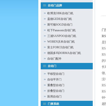
自动门品牌
欧博克OBK自动门机
盖德GEDE自动门机
斯可顿SOGD自动门
门
松下Panasonic自动门机
三浦SANPOO自动门机
R
WOBEN沃本自动门机
是
富士FORCE自动门机
R
德国多玛DORMA自动门机
R
自动门配件
的
自动门
长
做
平移型自动门
没
自动平开门
重叠型自动门
R
折叠型自动门
R
医用自动门
钟
越
门禁系统