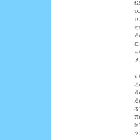
线
T
T
控
通
在
网
以
负
理
通
通
者
其
除
少