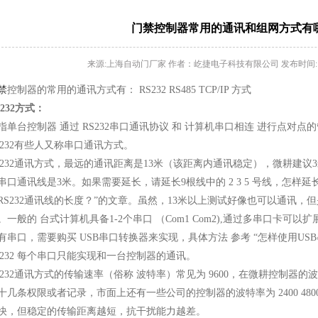
门禁控制器常用的通讯和组网方式有
来源:上海自动门厂家 作者：屹捷电子科技有限公司 发布时间: 2013-0
禁
控制器的常用的通讯方式有： RS232 RS485 TCP/IP 方式
S232方式：
指单台控制器 通过 RS232串口通讯协议 和 计算机串口相连 进行点对点
S232有些人又称串口通讯方式。
S232通讯方式，最远的通讯距离是13米（该距离内通讯稳定），微耕建
串口通讯线是3米。如果需要延长，请延长9根线中的 2 3 5 号线，怎样延长
RS232通讯线的长度？”的文章。虽然，13米以上测试好像也可以通讯
。一般的 台式计算机具备1-2个串口 （Com1 Com2),通过多串口卡可
有串口，需要购买 USB串口转换器来实现，具体方法 参考 “怎样使用US
S232 每个串口只能实现和一台控制器的通讯。
S232通讯方式的传输速率（俗称 波特率）常见为 9600，在微耕控制器的
十几条权限或者记录，市面上还有一些公司的控制器的波特率为 2400 4800 1
快，但稳定的传输距离越短，抗干扰能力越差。