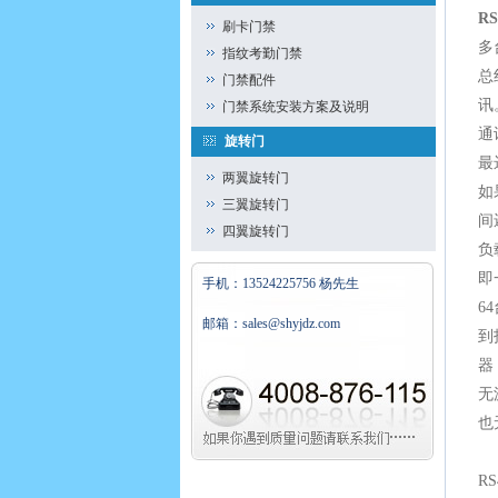
R
刷卡门禁
多
指纹考勤门禁
总
门禁配件
讯
门禁系统安装方案及说明
通
旋转门
最
两翼旋转门
如
三翼旋转门
间
四翼旋转门
负
即
手机：13524225756 杨先生
6
邮箱：sales@shyjdz.com
到
器
无
也
R