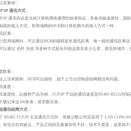
注意事项”。
CP/IP 通讯方式
：
CP/IP 通讯协议是当前计算机网络通用性标准协议，具备传输速度快，国
制器的接入方式，和局域网的HUB和计算机网卡的接入方式一样。
讯距离：
小型局域网内，可以通过HUB的级联延长通讯距离，每一级的通讯距离达
可以通过 光纤 无线 等多种方式延长到很远甚至多少公里，甚至跨城市
。
载数量：
论上没有限制，HUB可以级联，成千上万台控制器组网都没有问题。
讯速度：
讯速度快，以微耕产品为例，TCP/IP 产品的通讯速度是RS485 RS23
下载记录达100多条，甚至数百条。
他通讯组网方式
：
了 RS485 TCP/IP 主流通讯方式外，有极少数公司还采用了 LAN LO
，有优点也有缺点，产品之间的互换兼容性不好，技术不普及，这里就不