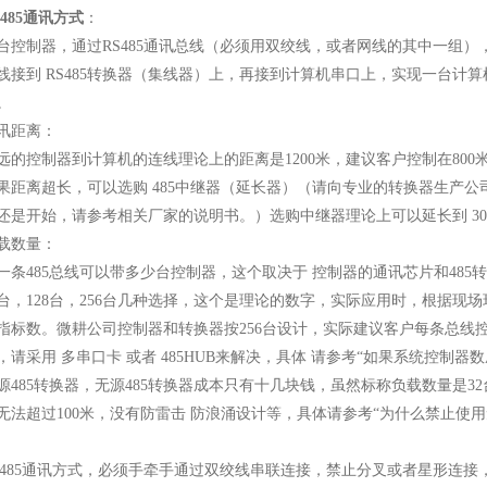
S485通讯方式
：
台控制器，通过RS485通讯总线（必须用双绞线，或者网线的其中一组
线接到 RS485转换器（集线器）上，再接到计算机串口上，实现一台计
。
讯距离：
远的控制器到计算机的连线理论上的距离是1200米，建议客户控制在800
果距离超长，可以选购 485中继器（延长器）（请向专业的转换器生产
还是开始，请参考相关厂家的说明书。）选购中继器理论上可以延长到 30
载数量：
一条485总线可以带多少台控制器，这个取决于 控制器的通讯芯片和485
4台，128台，256台几种选择，这个是理论的数字，实际应用时，根据
指标数。微耕公司控制器和转换器按256台设计，实际建议客户每条总线
，请采用 多串口卡 或者 485HUB来解决，具体 请参考“如果系统控制
源485转换器，无源485转换器成本只有十几块钱，虽然标称负载数量是3
无法超过100米，没有防雷击 防浪涌设计等，具体请参考“为什么禁止使用无
S485通讯方式，必须手牵手通过双绞线串联连接，禁止分叉或者星形连接，