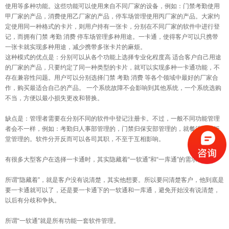
使用等多种功能。这些功能可以使用来自不同厂家的设备，例如：门禁考勤使用
甲厂家的产品，消费使用乙厂家的产品，停车场管理使用丙厂家的产品。大家约
定使用同一种格式的卡片，则用户持有一张卡，分别在不同厂家的软件中进行登
记，而拥有门禁 考勤 消费 停车场管理多种用途。一卡通，使得客户可以只携带
一张卡就实现多种用途，减少携带多张卡片的麻烦。
这种模式的优点是：分别可以从各个功能上选择专业化程度高 适合客户自己用途
的厂家的产品，只要约定了同一种类型的卡片，就可以实现多种一卡通功能，不
存在兼容性问题。用户可以分别选择门禁 考勤 消费 等各个领域中最好的厂家合
作，购买最适合自己的产品。 一个系统故障不会影响到其他系统，一个系统选购
不当，方便以最小损失更改和替换。
缺点是：管理者需要在分别不同的软件中登记注册卡。不过，一般不同功能管理
者会不一样，例如：考勤归人事部管理的，门禁归保安部管理的，就餐消费归饭
堂管理的。软件分开反而可以各司其职，不至于互相影响。
有很多大型客户在选择一卡通时，其实隐藏着“一软通”和“一库通”的需求。
所谓“隐藏着”，就是客户没有说清楚，其实他想要。所以要问清楚客户，他到底是
要一卡通就可以了，还是要一卡通下的一软通和一库通，避免开始没有说清楚，
以后有分歧和争执。
所谓“一软通”就是所有功能一套软件管理。