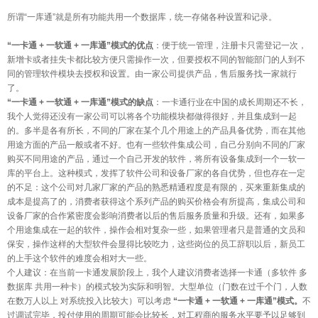
所谓“一库通”就是所有功能共用一个数据库，统一存储各种设置和记录。
“一卡通 + 一软通 + 一库通”模式的优点
：便于统一管理，注册卡只需登记一次，
新增卡或者挂失卡都比较方便只需操作一次，但要授权不同的智能部门的人到不
同的管理软件模块去授权和设置。由一家公司提供产品，售后服务找一家就行
了。
“一卡通 + 一软通 + 一库通”模式的缺点
：一卡通行业在中国的成长周期还不长，
我个人觉得还没有一家公司可以将各个功能模块都做得很好，并且集成到一起
的。多半是各有所长，不同的厂家在某个几个用途上的产品具备优势，而在其他
用途方面的产品一般或者不好。也有一些软件集成公司，自己分别向不同的厂家
购买不同用途的产品，通过一个自己开发的软件，将所有设备集成到一个一软一
库的平台上。这种模式，发挥了软件公司和设备厂家的各自优势，但也存在一定
的不足：这个公司对几家厂家的产品的熟悉精通程度是有限的，买来重新集成的
成本是提高了的，消费者获得这个系列产品的购买价格会有所提高，集成公司和
设备厂家的合作紧密度会影响消费者以后的售后服务质量和升级。还有，如果多
个用途集成在一起的软件，操作会相对复杂一些，如果管理者只是普通的文员和
保安，操作这样的大型软件会显得比较吃力，这些岗位的员工辞职以后，新员工
的上手这个软件的难度会相对大一些。
个人建议：在当前一卡通发展阶段上，我个人建议消费者选择一卡通（多软件 多
数据库 共用一种卡）的模式较为实际和明智。大型单位（门数在过千个门，人数
在数万人以上 对系统投入比较大）可以考虑
“一卡通 + 一软通 + 一库通”模式。
不
过调试完毕，投付使用的周期可能会比较长，对工程商的服务水平要予以足够到